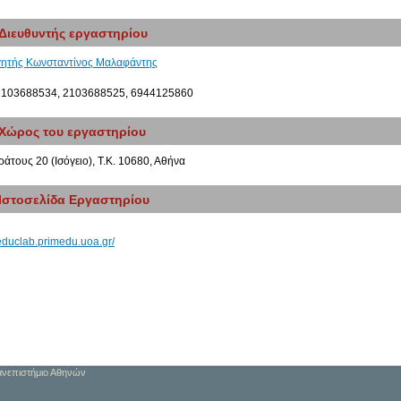
Διευθυντής εργαστηρίου
γητής
Κωνσταντίνος
Μαλαφάντης
 2103688534, 2103688525, 6944125860
Χώρος του εργαστηρίου
άτους 20 (Ισόγειο), Τ.Κ. 10680, Αθήνα
Ιστοσελίδα Εργαστηρίου
/educlab.primedu.uoa.gr/
Πανεπιστήμιο Αθηνών