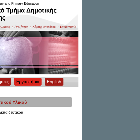
gy and Primary Education
ό Τμήμα Δημοτικής
ης
ηλώσεις
Αναζήτηση
Χάρτης ιστοτόπου
Επικοινωνία
ήσεις
Εργαστήρια
English
ικού Υλικού
κπαιδευτικού