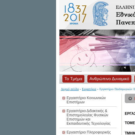
Το Τμήμα
Ανθρώπινο Δυναμικό
Αρχική σελίδα
»
Εργαστήρια
» Εργαστήριο Παιδαγωγικών Ε
Εργαστήριο Κοινωνικών
Επιστήμων
Εργαστήριο Διδακτικής &
ΕΡΓΑ
Επιστημολογίας Φυσικών
Επιστημών και
ΤΟΜΕ
Εκπαιδευτικής Τεχνολογίας
Εργαστήριο Πληροφορικής
ΤΜΗ