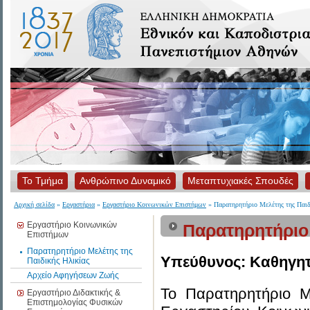
Το Τμήμα
Ανθρώπινο Δυναμικό
Μεταπτυχιακές Σπουδές
Αρχική σελίδα
»
Εργαστήρια
»
Εργαστήριο Κοινωνικών Επιστήμων
» Παρατηρητήριο Μελέτης της Παιδ
Εργαστήριο Κοινωνικών
Παρατηρητήριο 
Επιστήμων
Παρατηρητήριο Μελέτης της
Υπεύθυνος: Καθηγη
Παιδικής Ηλικίας
Αρχείο Αφηγήσεων Ζωής
Το Παρατηρητήριο Με
Εργαστήριο Διδακτικής &
Επιστημολογίας Φυσικών