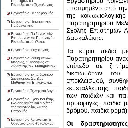
Εργαστηρίου Κοινων
Επιστημών και
Εκπαιδευτικής Τεχνολογίας
υποτιμημένο από την
Εργαστήριο Πληροφορικής
της κοινωνιολογική
Εργαστήριο Πειραματικής
Παρατηρητηρίου Μελέ
Παιδαγωγικής
Σχολής Επιστημών Α
Εργαστήριο Παιδαγωγικών
Δασκαλάκης.
Εφαρμογών και Παραγωγής
Εκπαιδευτικού Υλικού
Τα κύρια πεδία με
Εργαστήριο Ψυχολογίας
Παρατηρητηρίου αναφ
Εργαστήριο Μαθηματικών
Ιστορίας, Φιλοσοφίας και
επίπεδο σε ζητήμα
Διδακτικής των Μαθηματικών
δικαιωμάτων του π
Εργαστήριο Εκπαιδευτικού
Σχεδιασμού, Διά Βίου
αποκλεισμού, συνθηκ
Μάθησης και Επικοινωνίας
εκμετάλλευσης, παιδ
Εργαστήριο Τέχνης και Λόγου
των παιδιών και παι
Εργαστήριο Εφαρμοσμένης
πρόσφυγες, παιδιά με
Γλωσσολογίας και Μελέτης
της Λογοτεχνίας και της
δρόμου, παιδιά ρομά)
Ρητορικής
Εργαστήριο Κοινωνικής &
Οι δραστηριότητ
Οργανωσιακής Ψυχολογίας