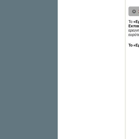
Το
«Ε
Εκπαι
ερευνη
ευρύτ
Το «Ε