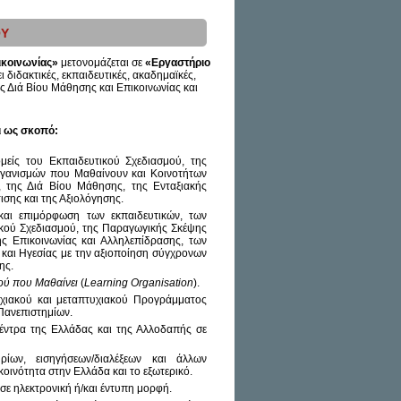
ΟΥ
ικοινωνίας»
μετονομάζεται σε
«Εργαστήριο
ι διδακτικές, εκπαιδευτικές, ακαδημαϊκές,
ης Διά Βίου Μάθησης και Επικοινωνίας και
ι ως σκοπό:
είς του Εκπαιδευτικού Σχεδιασμού, της
ργανισμών που Μαθαίνουν και Κοινοτήτων
, της Διά Βίου Μάθησης, της Ενταξιακής
σης και της Αξιολόγησης.
και επιμόρφωση των εκπαιδευτικών, των
ικού Σχεδιασμού, της Παραγωγικής Σκέψης
ης Επικοινωνίας και Αλληλεπίδρασης, των
 και Ηγεσίας με την αξιοποίηση σύγχρονων
ης.
ού που Μαθαίνει
(
Learning Organisation
).
υχιακού και μεταπτυχιακού Προγράμματος
Πανεπιστημίων.
έντρα της Ελλάδας και της Αλλοδαπής σε
ρίων, εισηγήσεων/διαλέξεων και άλλων
κοινότητα στην Ελλάδα και το εξωτερικό.
σε ηλεκτρονική ή/και έντυπη μορφή.