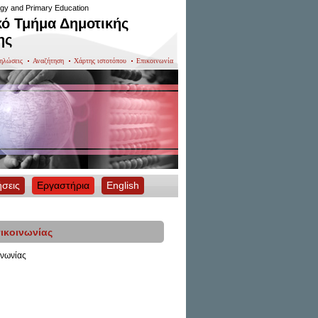
gy and Primary Education
ό Τμήμα Δημοτικής
ης
ηλώσεις
Αναζήτηση
Χάρτης ιστοτόπου
Επικοινωνία
ήσεις
Εργαστήρια
English
ικοινωνίας
ινωνίας