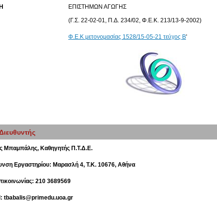
Η
ΕΠΙΣΤΗΜΩΝ ΑΓΩΓΗΣ
(Γ.Σ. 22-02-01, Π.Δ. 234/02, Φ.Ε.Κ. 213/13-9-2002)
Φ.Ε.Κ μετονομασίας 1528/15-05-21 τεύχος Β
'
Διευθυντής
ς
Μπαμπάλης, Καθηγητής Π.Τ.Δ.Ε.
υνση Εργαστηρίου: Μαρασλή 4,
T
.
K
. 10676, Αθήνα
επικοινωνίας:
210 3689569
l: tbabalis@primedu.uoa.gr