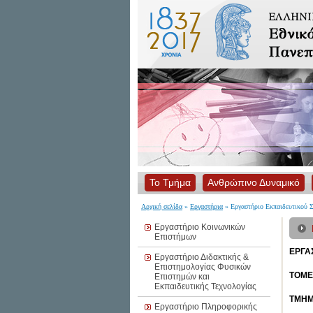
Το Τμήμα
Ανθρώπινο Δυναμικό
Αρχική σελίδα
»
Εργαστήρια
» Εργαστήριο Εκπαιδευτικού Σ
Εργαστήριο Κοινωνικών
Επιστήμων
ΕΡΓΑ
Εργαστήριο Διδακτικής &
Επιστημολογίας Φυσικών
ΤΟΜΕ
Επιστημών και
Εκπαιδευτικής Τεχνολογίας
ΤΜΗ
Εργαστήριο Πληροφορικής