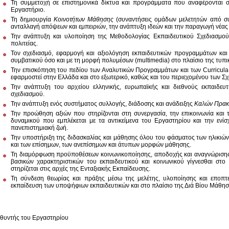
Τη συμμετοχή σε επιστημονικά δίκτυα και προγράμματα που αναφέρονται στ
Εργαστήριο.
Τη δημιουργία
Κοινοτήτων Μάθησης
(συναντήσεις ομάδων μελετητών από συ
ανταλλαγή απόψεων και εμπειριών, την ανάπτυξη ιδεών και την παραγωγή νέας
Την ανάπτυξη και υλοποίηση της Μεθοδολογίας Εκπαιδευτικού Σχεδιασμού σ
πολιτείας.
Τον σχεδιασμό, εφαρμογή και αξιολόγηση εκπαιδευτικών προγραμμάτων και 
συμβατικού όσο και με τη μορφή πολυμέσων (multimedia) στο πλαίσιο της τυπι
Την επισκόπηση του πεδίου των Αναλυτικών Προγραμμάτων και των Curricula 
εφαρμοστεί στην Ελλάδα και στο εξωτερικό, καθώς και του περιεχομένου των Σχ
Την ανάπτυξη του αρχείου ελληνικής, ευρωπαϊκής και διεθνούς εκπαιδευτι
σχεδιασμού.
Την ανάπτυξη ενός συστήματος συλλογής, διάδοσης και ανάδειξης
Καλών Πρακ
Την προώθηση αξιών που στηρίζονται στη συνεργασία, την επικοινωνία και
δυναμικού που εμπλέκεται με τα αντικείμενα του Εργαστηρίου και την ενί
πανεπιστημιακή ζωή.
Την υποστήριξη της διδασκαλίας και μάθησης όλου του φάσματος των ηλικιών
και των επίσημων, των ανεπίσημων και άτυπων μορφών μάθησης.
Τη διαμόρφωση προϋποθέσεων κοινωνικοποίησης, αποδοχής και αναγνώρισης 
βασικών χαρακτηριστικών του εκπαιδευτικού και κοινωνικού γίγνεσθαι στο 
στηρίζεται στις αρχές της Ενταξιακής Εκπαίδευσης.
Τη σύνδεση θεωρίας και πράξης μέσω της μελέτης, υλοποίησης και εποπτ
εκπαίδευση των υποψήφιων εκπαιδευτικών και στο πλαίσιο της Διά Βίου Μάθησ
υθυντής του Εργαστηρίου