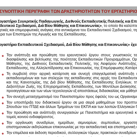
ΣΥΝΟΠΤΙΚΗ ΠΕΡΙΓΡΑΦΗ ΤΩΝ ΔΡΑΣΤΗΡΙΟΤΗΤΩΝ ΤΟΥ ΕΡΓΑΣΤΗΡΙ
ργαστήριο Συγκριτικής Παιδαγωγικής, Διεθνούς Εκπαιδευτικής Πολιτικής και Επ
δευτικού Σχεδιασμού, Διά Βίου Μάθησης και Επικοινωνίας»
, το οποίο θα καλύπτε
τικές και επιμορφωτικές ανάγκες στα αντικείμενα του Εκπαιδευτικού Σχεδιασμού, τ
ερα των Επιστημών της Αγωγής και της Εκπαίδευσης.
ργαστήριο Εκπαιδευτικού Σχεδιασμού, Διά Βίου Μάθησης και Επικοινωνίας» έχε
Την ανάπτυξη και προώθηση του ερευνητικού έργου στους γνωστικούς τομ
διασφάλισης και βελτίωσης της ποιότητας Εκπαιδευτικών Προγραμμάτων, Ο
Μάθησης, της Διεθνούς Εκπαιδευτικής Πολιτικής, της Αειφόρου Ανάπτυξης
Εκπαίδευσης, της Αλληλεπίδρασης και Επικοινωνίας, της Επιμόρφωσης-Κατάρτι
Τη συμβολή στην αρχική κατάρτιση και συνεχή επαγγελματική ανάπτυξη 
εκπαιδευομένων και των στελεχών της εκπαίδευσης στις αρχές του Εκπαιδευτ
και της Καινοτομίας, της Διά βίου Μάθησης, της Εκπαίδευσης Ενηλίκων, τ
Δεξιοτήτων Ζωής, της Επιχειρηματικής Εκπαίδευσης, των Μοντέλων Διοίκησης
προσεγγίσεων και των νέων τεχνολογιών εξ αποστάσεως διδασκαλίας και μάθησ
Τον συνεχή μετασχηματισμό του Πανεπιστημίου προς όφελός του ως
Οργανισμ
Την υποστήριξη του διδακτικού έργου σε μια σειρά μαθημάτων του προπτ
Σπουδών του ΠΤΔΕ και άλλων Τμημάτων του ΕΚΠΑ και των λοιπών Ελληνικών 
Την προώθηση και ανάπτυξη συνεργασιών με Πανεπιστήμια και ερευνητικά κ
τομείς κοινού ενδιαφέροντος.
Την οργάνωση συνεδρίων, ημερίδων, σεμιναρίων, συμποσίων, εργαστη
επιστημονικών εκδηλώσεων επικοινωνίας με την εκπαιδευτική και επιστημονική 
Την επιμέλεια και έκδοση περιοδικού, συλλογικών τόμων, πρακτικών συνεδρίων 