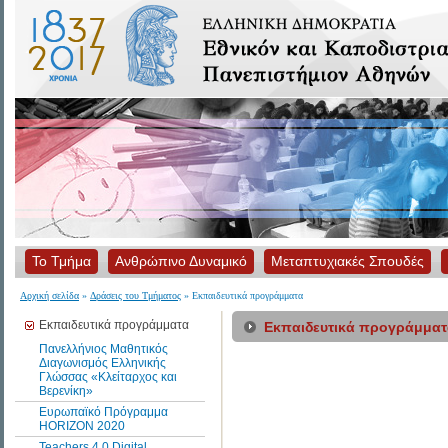
Το Τμήμα
Ανθρώπινο Δυναμικό
Μεταπτυχιακές Σπουδές
Αρχική σελίδα
»
Δράσεις του Τμήματος
» Εκπαιδευτικά προγράμματα
Εκπαιδευτικά προγράμματα
Εκπαιδευτικά προγράμματ
Πανελλήνιος Μαθητικός
Διαγωνισμός Ελληνικής
Γλώσσας «Κλείταρχος και
Βερενίκη»
Ευρωπαϊκό Πρόγραμμα
HORIZON 2020
Teachers 4.0 Digital