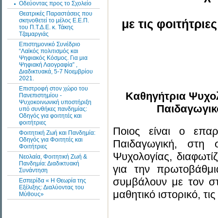
Οδεύοντας προς το Σχολείο
Θεατρικές Παραστάσεις που
σκηνοθετεί το μέλος Ε.Ε.Π.
με τις φοιτήτριε
του Π.Τ.Δ.Ε. κ. Τάκης
Τζαμαργιάς
Επιστημονικό Συνέδριο
“Λαϊκός πολιτισμός και
Ψηφιακός Κόσμος. Για μια
Ψηφιακή Λαογραφία” ,
Διαδικτυακά, 5-7 Νοεμβρίου
2021.
Επιστροφή στον χώρο του
Καθηγήτρια Ψυχολ
Πανεπιστημίου -
Ψυχοκοινωνική υποστήριξη
Παιδαγωγικ
υπό συνθήκες πανδημίας:
Οδηγός για φοιτητές και
φοιτήτριες
Ποιος είναι ο επα
Φοιτητική Ζωή και Πανδημία:
Οδηγός για Φοιτητές και
Παιδαγωγική, στη 
Φοιτήτριες
Ψυχολογίας, διαφωτί
Νεολαία, Φοιτητική Ζωή &
Πανδημία: Διαδικτυακή
για την πρωτοβάθμια
Συνάντηση
συμβάλουν με τον στ
Εσπερίδα « Η Θεωρία της
Εξέλιξης: Διαλύοντας του
μαθητικό ιστορικό, τις
Μύθους»