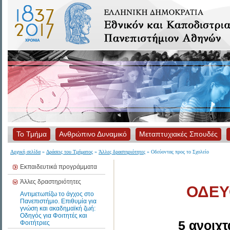
Το Τμήμα
Ανθρώπινο Δυναμικό
Μεταπτυχιακές Σπουδές
Αρχική σελίδα
»
Δράσεις του Τμήματος
»
Άλλες δραστηριότητες
» Οδεύοντας προς το Σχολείο
Εκπαιδευτικά προγράμματα
Άλλες δραστηριότητες
ΟΔΕΥ
Αντιμετωπίζω το άγχος στο
Πανεπιστήμιο. Επιθυμία για
γνώση και ακαδημαϊκή ζωή:
Οδηγός για Φοιτητές και
5 ανοιχτ
Φοιτήτριες