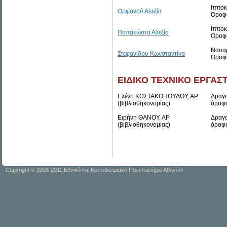
Ιπποκ
Ορφανού Αλεξία
Όροφ
Ιπποκ
Παπακώστα Αλεξία
Όροφ
Ναυαρ
Στεφανίδου Κωνσταντίνα
Όροφ
ΕΙΔΙΚΟ ΤΕΧΝΙΚΟ ΕΡΓΑΣΤ
Ελένη ΚΩΣΤΑΚΟΠΟΥΛΟΥ, ΑΡ
Δραγα
(βιβλιοθηκονομίας)
όροφ
Ειρήνη ΘΑΝΟΥ, ΑΡ
Δραγα
(βιβλιοθηκονομίας)
όροφ
Copyright © 2008-2011 Εθνικό και Καποδιστριακό Πανεπιστήμιο Αθηνών