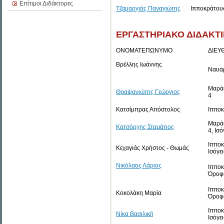
Επίτιμοι Διδάκτορες
Τζαμαργιάς Παναγιώτης
Ιπποκράτου
ΕΡΓΑΣΤΗΡΙΑΚΟ ΔΙΔΑΚΤΙ
ΟΝΟΜΑΤΕΠΩΝΥΜΟ
ΔΙΕΥ
Βρέλλης Ιωάννης
Ναυα
Μαρά
Θραψανιώτης Γεώργιος
4
Κατσίμπρας Απόστολος
Ιπποκ
Μαρά
Κατσόρχης Σταμάτιος
4, Ισό
Ιπποκ
Κεχαγιάς Χρήστος - Θωμάς
Ισόγε
Νικόλαος Λάριος
Ιπποκ
Όροφ
Ιπποκ
Κοκολάκη Μαρία
Όροφ
Ιπποκ
Νίκα Βασιλική
Ισόγε